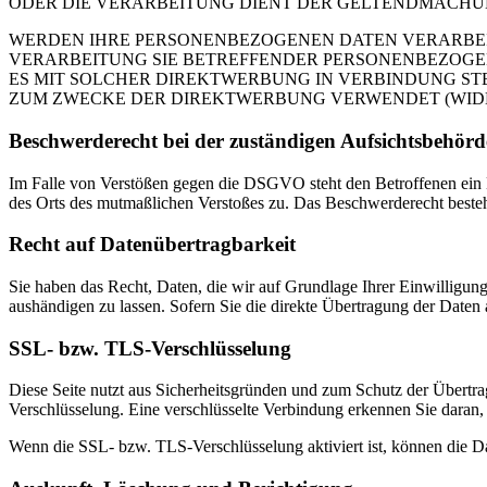
ODER DIE VERARBEITUNG DIENT DER GELTENDMACHUN
WERDEN IHRE PERSONENBEZOGENEN DATEN VERARBEITE
VERARBEITUNG SIE BETREFFENDER PERSONENBEZOGEN
ES MIT SOLCHER DIREKTWERBUNG IN VERBINDUNG ST
ZUM ZWECKE DER DIREKTWERBUNG VERWENDET (WIDERS
Beschwerde­recht bei der zuständigen Aufsichts­behörd
Im Falle von Verstößen gegen die DSGVO steht den Betroffenen ein Be
des Orts des mutmaßlichen Verstoßes zu. Das Beschwerderecht besteht
Recht auf Daten­übertrag­barkeit
Sie haben das Recht, Daten, die wir auf Grundlage Ihrer Einwilligung 
aushändigen zu lassen. Sofern Sie die direkte Übertragung der Daten a
SSL- bzw. TLS-Verschlüsselung
Diese Seite nutzt aus Sicherheitsgründen und zum Schutz der Übertrag
Verschlüsselung. Eine verschlüsselte Verbindung erkennen Sie daran, 
Wenn die SSL- bzw. TLS-Verschlüsselung aktiviert ist, können die Dat