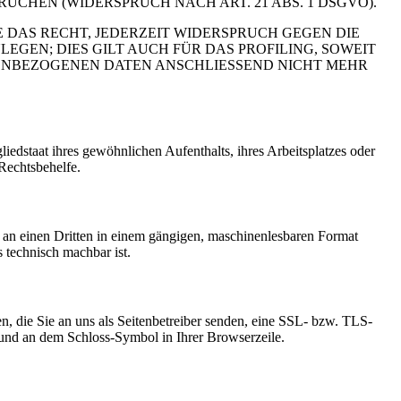
HEN (WIDERSPRUCH NACH ART. 21 ABS. 1 DSGVO).
 DAS RECHT, JEDERZEIT WIDERSPRUCH GEGEN DIE
EN; DIES GILT AUCH FÜR DAS PROFILING, SOWEIT
NENBEZOGENEN DATEN ANSCHLIESSEND NICHT MEHR
edstaat ihres gewöhnlichen Aufenthalts, ihres Arbeitsplatzes oder
Rechtsbehelfe.
er an einen Dritten in einem gängigen, maschinenlesbaren Format
s technisch machbar ist.
n, die Sie an uns als Seitenbetreiber senden, eine SSL- bzw. TLS-
t und an dem Schloss-Symbol in Ihrer Browserzeile.