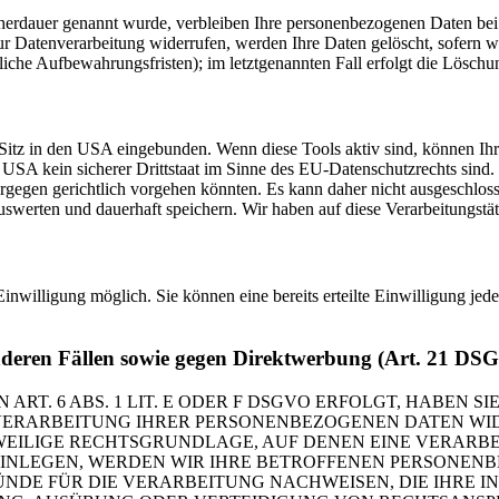
cherdauer genannt wurde, verbleiben Ihre personenbezogenen Daten bei 
r Datenverarbeitung widerrufen, werden Ihre Daten gelöscht, sofern wi
iche Aufbewahrungsfristen); im letztgenannten Fall erfolgt die Löschun
Sitz in den USA eingebunden. Wenn diese Tools aktiv sind, können Ih
USA kein sicherer Drittstaat im Sinne des EU-Datenschutzrechts sind
iergegen gerichtlich vorgehen könnten. Es kann daher nicht ausgeschl
erten und dauerhaft speichern. Wir haben auf diese Verarbeitungstäti
inwilligung möglich. Sie können eine bereits erteilte Einwilligung jed
nderen Fällen sowie gegen Direktwerbung (Art. 21 DS
. 6 ABS. 1 LIT. E ODER F DSGVO ERFOLGT, HABEN SIE
VERARBEITUNG IHRER PERSONENBEZOGENEN DATEN WIDE
EWEILIGE RECHTSGRUNDLAGE, AUF DENEN EINE VERARBE
NLEGEN, WERDEN WIR IHRE BETROFFENEN PERSONENBE
DE FÜR DIE VERARBEITUNG NACHWEISEN, DIE IHRE IN