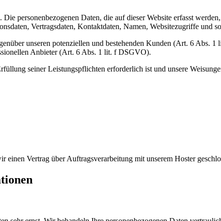
). Die personenbezogenen Daten, die auf dieser Website erfasst werden
nsdaten, Vertragsdaten, Kontaktdaten, Namen, Websitezugriffe und son
genüber unseren potenziellen und bestehenden Kunden (Art. 6 Abs. 1 l
sionellen Anbieter (Art. 6 Abs. 1 lit. f DSGVO).
rfüllung seiner Leistungspflichten erforderlich ist und unsere Weisung
r einen Vertrag über Auftragsverarbeitung mit unserem Hoster geschlo
ationen
ten sehr ernst. Wir behandeln Ihre personenbezogenen Daten vertraulic