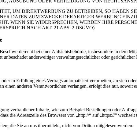
G, AUSÜBUNG ODER VERTEIDIGUNG VON RECHTSANSPRÜC
T, UM DIREKTWERBUNG ZU BETREIBEN, SO HABEN SIE
ER DATEN ZUM ZWECKE DERARTIGER WERBUNG EINZULEG
EHT. WENN SIE WIDERSPRECHEN, WERDEN IHRE PERSO
PRUCH NACH ART. 21 ABS. 2 DSGVO).
e
schwerderecht bei einer Aufsichtsbehörde, insbesondere in dem Mitgli
 unbeschadet anderweitiger verwaltungsrechtlicher oder gerichtlicher 
oder in Erfüllung eines Vertrags automatisiert verarbeiten, an sich od
n einen anderen Verantwortlichen verlangen, erfolgt dies nur, soweit e
ung vertraulicher Inhalte, wie zum Beispiel Bestellungen oder Anfrage
dass die Adresszeile des Browsers von „http://“ auf „https://“ wechsel
en, die Sie an uns übermitteln, nicht von Dritten mitgelesen werden.