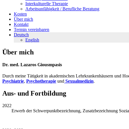
Interkulturelle Therapie
Arbeitsunfähigkeit / Berufliche Beratung
Kosten
Über mich
Kontakt
Termin vereinbaren
Deutsch
English
Über mich
Dr. med. Lazaros Giousmpasis
Durch meine Tätigkeit in akademischen Lehrkrankenhäusern und Hoc
Psychiatrie
,
Psychotherapie
und
Sexualmedizin
.
Aus- und Fortbildung
2022
Erwerb der Schwerpunktbezeichnung, Zusatzbezeichnung Sozialm